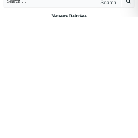
for:
Neueste Beiträge
KI-Partnerschaften: Vertrauen wir der Künstlichen Intelligenz bereits zu
sehr?
Meinungsfreiheit und Überwachung: Wie kritisch dürfen Bürger gegenüber
Technologie sein?
KI-Betrug mit Stimmen: Wenn künstliche Intelligenz Angehörige imitiert
KI verstehen statt verunsichert sein – Schulungen für den Alltag
Handy einrichten für Senioren – einfache Anleitung
Archives
Juni 2026
Mai 2026
April 2026
März 2026