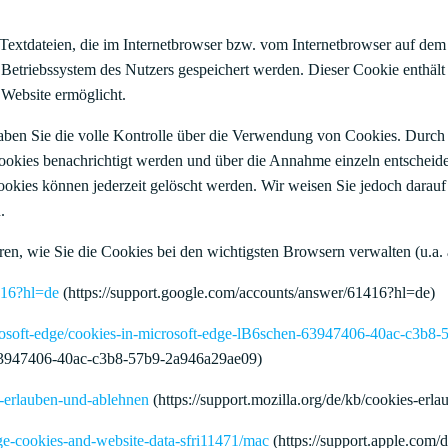
Textdateien, die im Internetbrowser bzw. vom Internetbrowser auf de
Betriebssystem des Nutzers gespeichert werden. Dieser Cookie enthält e
 Website ermöglicht.
ben Sie die volle Kontrolle über die Verwendung von Cookies. Durch 
ookies benachrichtigt werden und über die Annahme einzeln entscheid
ookies können jederzeit gelöscht werden. Wir weisen Sie jedoch darauf 
.
en, wie Sie die Cookies bei den wichtigsten Browsern verwalten (u.a.
416?hl=de
(https://support.google.com/accounts/answer/61416?hl=de)
icrosoft-edge/cookies-in-microsoft-edge-lB6schen-63947406-40ac-c3b
-63947406-40ac-c3b8-57b9-2a946a29ae09)
es-erlauben-und-ablehnen
(https://support.mozilla.org/de/kb/cookies-erl
age-cookies-and-website-data-sfri11471/mac
(https://support.apple.com/