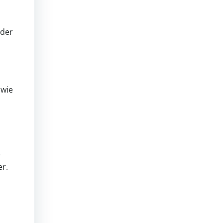
 der
 wie
e
er.