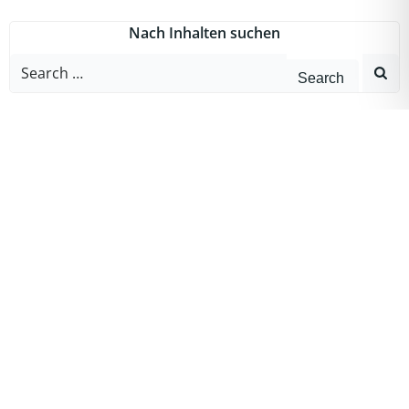
Nach Inhalten suchen
Search
for:
Neueste Beiträge
KI-Partnerschaften: Vertrauen wir der Künstlichen Intelligenz
bereits zu sehr?
Meinungsfreiheit und Überwachung: Wie kritisch dürfen
Bürger gegenüber Technologie sein?
KI-Betrug mit Stimmen: Wenn künstliche Intelligenz Angehörige
imitiert
KI verstehen statt verunsichert sein – Schulungen für den
Alltag
Handy einrichten für Senioren – einfache Anleitung
Archives