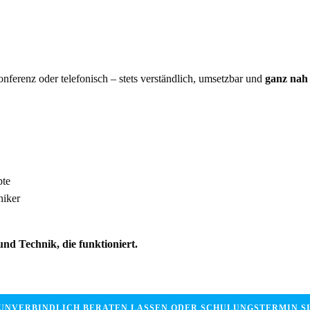
nferenz oder telefonisch – stets verständlich, umsetzbar und
ganz nah
pte
niker
nd Technik, die funktioniert.
 UNVERBINDLICH BERATEN LASSEN ODER SCHULUNGSTERMIN S