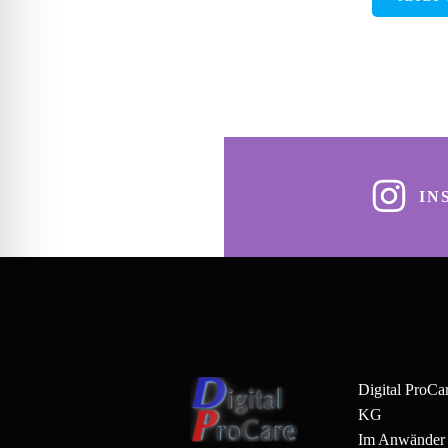
IN
Digital ProC
KG
Im Anwänder